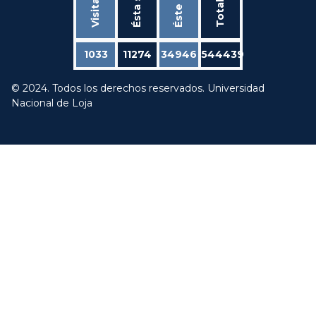
Éste mes
Total
1033
11274
34946
544439
© 2024. Todos los derechos reservados. Universidad
Nacional de Loja