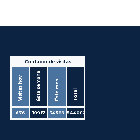
Contador de visitas
Ésta semana
Visitas hoy
Éste mes
Total
676
10917
34589
544082