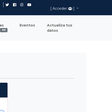
[ Acceder
]
as
Eventos
Actualiza tus
datos
46