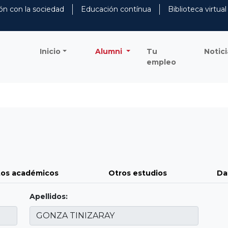
ón con la sociedad
Educación contínua
Biblioteca virtual
Inicio
Alumni
Tu
Notici
empleo
os académicos
Otros estudios
Da
Apellidos: