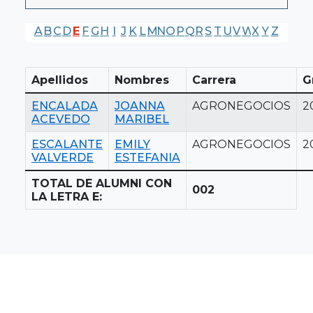
A
B
C
D
E
F
G
H
I
J
K
L
M
N
O
P
Q
R
S
T
U
V
W
X
Y
Z
Apellidos
Nombres
Carrera
G
ENCALADA
JOANNA
AGRONEGOCIOS
2
ACEVEDO
MARIBEL
ESCALANTE
EMILY
AGRONEGOCIOS
2
VALVERDE
ESTEFANIA
TOTAL DE ALUMNI CON
002
LA LETRA E: