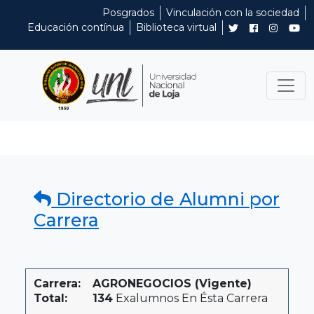
Posgrados
Vinculación con la sociedad
Educación contínua
Biblioteca virtual
Directorio de Alumni por
Carrera
Carrera:
AGRONEGOCIOS (Vigente)
Total:
134
Exalumnos En Ésta Carrera