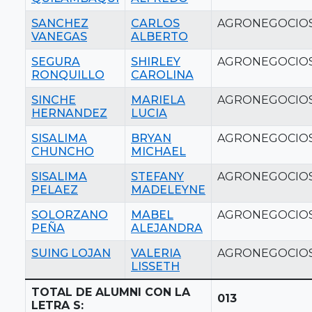
SANCHEZ
CARLOS
AGRONEGOCIO
VANEGAS
ALBERTO
SEGURA
SHIRLEY
AGRONEGOCIO
RONQUILLO
CAROLINA
SINCHE
MARIELA
AGRONEGOCIO
HERNANDEZ
LUCIA
SISALIMA
BRYAN
AGRONEGOCIO
CHUNCHO
MICHAEL
SISALIMA
STEFANY
AGRONEGOCIO
PELAEZ
MADELEYNE
SOLORZANO
MABEL
AGRONEGOCIO
PEÑA
ALEJANDRA
SUING LOJAN
VALERIA
AGRONEGOCIO
LISSETH
TOTAL DE ALUMNI CON LA
013
LETRA S: