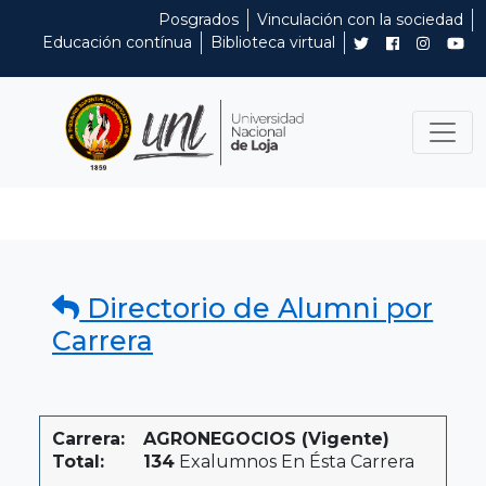
Posgrados
Vinculación con la sociedad
Educación contínua
Biblioteca virtual
Directorio de Alumni por
Carrera
Carrera:
AGRONEGOCIOS (Vigente)
Total:
134
Exalumnos En Ésta Carrera