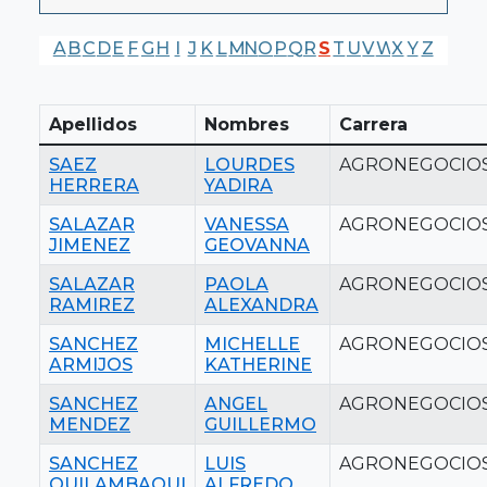
A
B
C
D
E
F
G
H
I
J
K
L
M
N
O
P
Q
R
S
T
U
V
W
X
Y
Z
Apellidos
Nombres
Carrera
SAEZ
LOURDES
AGRONEGOCIO
HERRERA
YADIRA
SALAZAR
VANESSA
AGRONEGOCIO
JIMENEZ
GEOVANNA
SALAZAR
PAOLA
AGRONEGOCIO
RAMIREZ
ALEXANDRA
SANCHEZ
MICHELLE
AGRONEGOCIO
ARMIJOS
KATHERINE
SANCHEZ
ANGEL
AGRONEGOCIO
MENDEZ
GUILLERMO
SANCHEZ
LUIS
AGRONEGOCIO
QUILAMBAQUI
ALFREDO