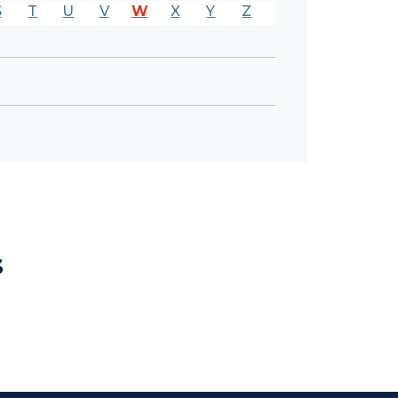
S
T
U
V
W
X
Y
Z
s