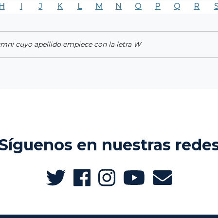
H
I
J
K
L
M
N
O
P
Q
R
umni cuyo apellido empiece con la letra W
Síguenos en nuestras rede