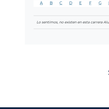
A
B
C
D
E
F
G
Lo sentimos, no existen en esta carrera Al