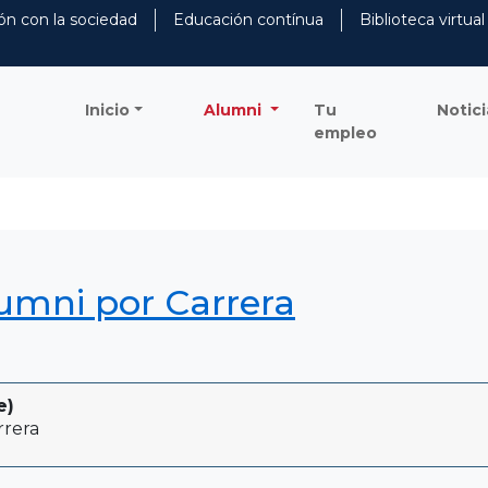
ón con la sociedad
Educación contínua
Biblioteca virtual
Inicio
Alumni
Tu
Notici
empleo
lumni por Carrera
e)
rrera