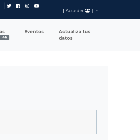
[ Acceder
]
as
Eventos
Actualiza tus
datos
46