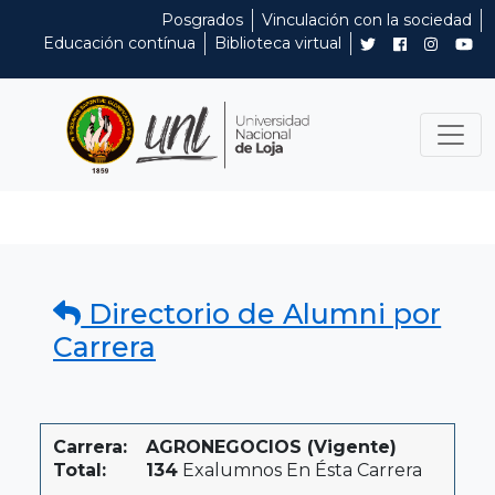
Posgrados
Vinculación con la sociedad
Educación contínua
Biblioteca virtual
Directorio de Alumni por
Carrera
Carrera:
AGRONEGOCIOS (Vigente)
Total:
134
Exalumnos En Ésta Carrera