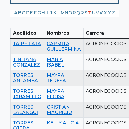
A
B
C
D
E
F
G
H
I
J
K
L
M
N
O
P
Q
R
S
T
U
V
W
X
Y
Z
Apellidos
Nombres
Carrera
TAIPE LATA
CARMITA
AGRONEGOCIOS
GUILLERMINA
TINITANA
MARIA
AGRONEGOCIOS
GONZALEZ
ISABEL
TORRES
MAYRA
AGRONEGOCIOS
ANTAMBA
TERESA
TORRES
MAYRA
AGRONEGOCIOS
JARAMILLO
ELOISA
TORRES
CRISTIAN
AGRONEGOCIOS
LALANGUI
MAURICIO
TORRES
KELLY ALICIA
AGRONEGOCIOS
OJEDA