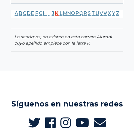
A
B
C
D
E
F
G
H
I
J
K
L
M
N
O
P
Q
R
S
T
U
V
W
X
Y
Z
Lo sentimos, no existen en esta carrera Alumni
cuyo apellido empiece con la letra K
Síguenos en nuestras redes