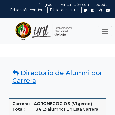
Posgrados
Vinculación con la sociedad
Educación contínua
Biblioteca virtual
Directorio de Alumni por
Carrera
Carrera:
AGRONEGOCIOS (Vigente)
Total:
134
Exalumnos En Ésta Carrera