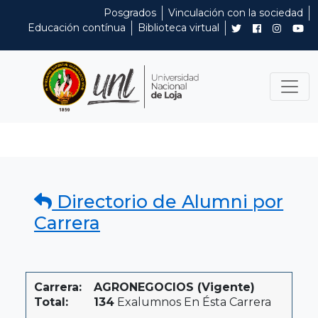
Posgrados
Vinculación con la sociedad
Educación contínua
Biblioteca virtual
Directorio de Alumni por
Carrera
Carrera:
AGRONEGOCIOS (Vigente)
Total:
134
Exalumnos En Ésta Carrera