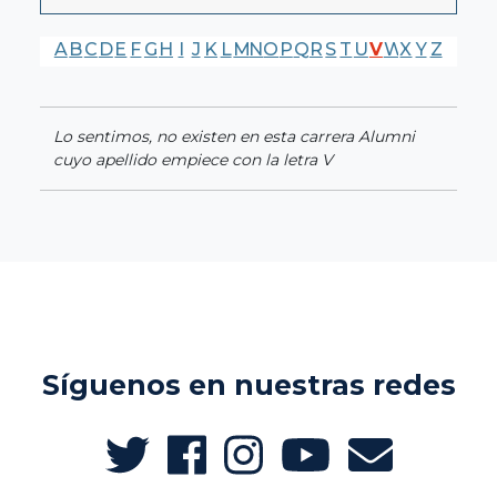
A
B
C
D
E
F
G
H
I
J
K
L
M
N
O
P
Q
R
S
T
U
V
W
X
Y
Z
Lo sentimos, no existen en esta carrera Alumni
cuyo apellido empiece con la letra V
Síguenos en nuestras redes