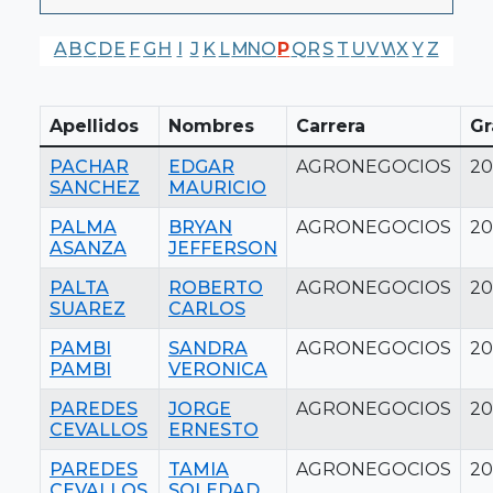
A
B
C
D
E
F
G
H
I
J
K
L
M
N
O
P
Q
R
S
T
U
V
W
X
Y
Z
Apellidos
Nombres
Carrera
Gr
PACHAR
EDGAR
AGRONEGOCIOS
20
SANCHEZ
MAURICIO
PALMA
BRYAN
AGRONEGOCIOS
20
ASANZA
JEFFERSON
PALTA
ROBERTO
AGRONEGOCIOS
20
SUAREZ
CARLOS
PAMBI
SANDRA
AGRONEGOCIOS
20
PAMBI
VERONICA
PAREDES
JORGE
AGRONEGOCIOS
20
CEVALLOS
ERNESTO
PAREDES
TAMIA
AGRONEGOCIOS
20
CEVALLOS
SOLEDAD