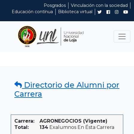
Posgrados
Vinculación con la sociedad
Educación contínua
Biblioteca virtual
Directorio de Alumni por
Carrera
Carrera:
AGRONEGOCIOS (Vigente)
Total:
134
Exalumnos En Ésta Carrera