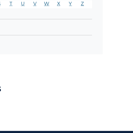
S
T
U
V
W
X
Y
Z
s