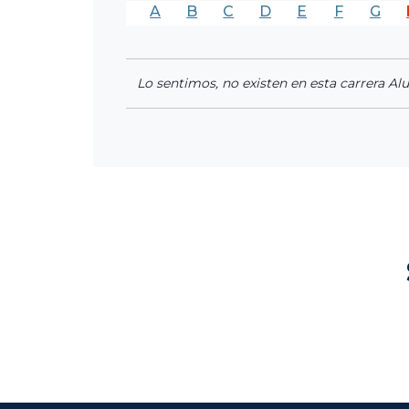
A
B
C
D
E
F
G
Lo sentimos, no existen en esta carrera Al