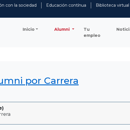
ón con la sociedad
Educación contínua
Biblioteca virtual
Inicio
Alumni
Tu
Notici
empleo
lumni por Carrera
e)
rrera