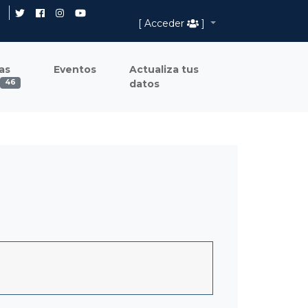
[ Acceder
]
as
Eventos
Actualiza tus
datos
46