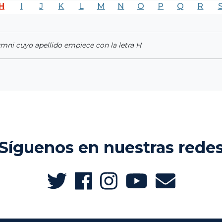
H
I
J
K
L
M
N
O
P
Q
R
umni cuyo apellido empiece con la letra H
Síguenos en nuestras rede