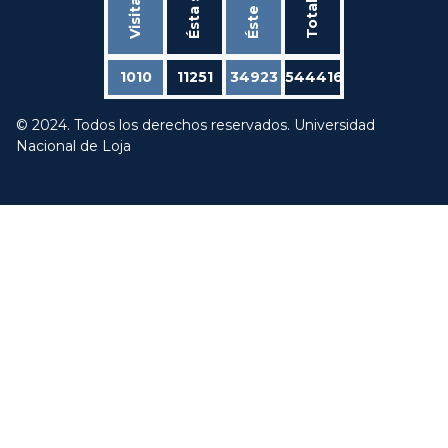
Éste mes
Total
1010
11251
34923
544416
© 2024. Todos los derechos reservados. Universidad
Nacional de Loja