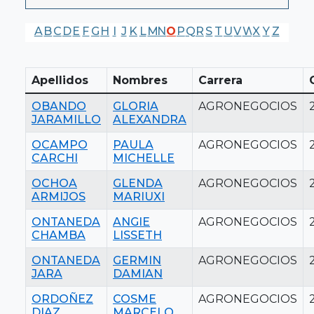
A
B
C
D
E
F
G
H
I
J
K
L
M
N
O
P
Q
R
S
T
U
V
W
X
Y
Z
Apellidos
Nombres
Carrera
OBANDO
GLORIA
AGRONEGOCIOS
JARAMILLO
ALEXANDRA
OCAMPO
PAULA
AGRONEGOCIOS
CARCHI
MICHELLE
OCHOA
GLENDA
AGRONEGOCIOS
ARMIJOS
MARIUXI
ONTANEDA
ANGIE
AGRONEGOCIOS
CHAMBA
LISSETH
ONTANEDA
GERMIN
AGRONEGOCIOS
JARA
DAMIAN
ORDOÑEZ
COSME
AGRONEGOCIOS
DIAZ
MARCELO