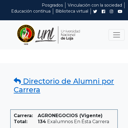
Posgrados
Vinculación con la sociedad
Educación contínua
Biblioteca virtual
Directorio de Alumni por
Carrera
Carrera:
AGRONEGOCIOS (Vigente)
Total:
134
Exalumnos En Ésta Carrera