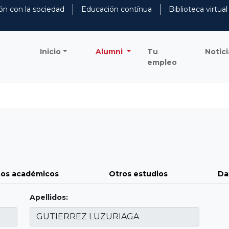
ón con la sociedad
Educación contínua
Biblioteca virtual
Inicio
Alumni
Tu
Notici
empleo
os académicos
Otros estudios
Da
Apellidos: