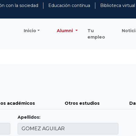
ón con la sociedad
Educación contínua
Biblioteca virtual
Inicio
Alumni
Tu
Notici
empleo
os académicos
Otros estudios
Da
Apellidos: