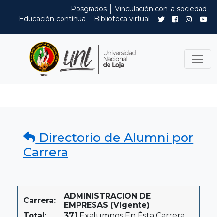
Posgrados
Vinculación con la sociedad
Educación contínua
Biblioteca virtual
Directorio de Alumni por
Carrera
ADMINISTRACION DE
Carrera:
EMPRESAS (Vigente)
Total:
371
Exalumnos En Ésta Carrera