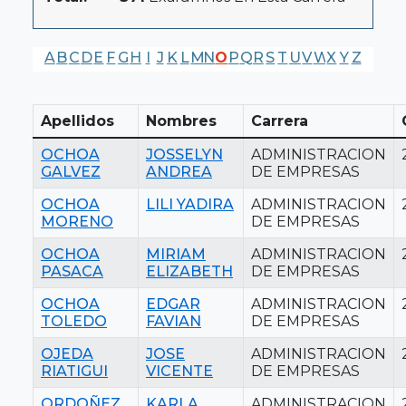
A
B
C
D
E
F
G
H
I
J
K
L
M
N
O
P
Q
R
S
T
U
V
W
X
Y
Z
Apellidos
Nombres
Carrera
OCHOA
JOSSELYN
ADMINISTRACION
GALVEZ
ANDREA
DE EMPRESAS
OCHOA
LILI YADIRA
ADMINISTRACION
MORENO
DE EMPRESAS
OCHOA
MIRIAM
ADMINISTRACION
PASACA
ELIZABETH
DE EMPRESAS
OCHOA
EDGAR
ADMINISTRACION
TOLEDO
FAVIAN
DE EMPRESAS
OJEDA
JOSE
ADMINISTRACION
RIATIGUI
VICENTE
DE EMPRESAS
ORDOÑEZ
KARLA
ADMINISTRACION