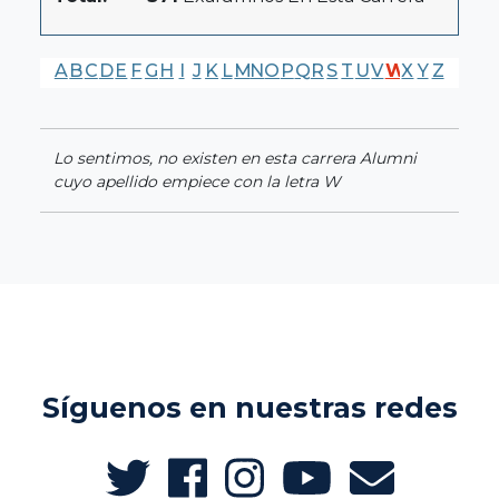
A
B
C
D
E
F
G
H
I
J
K
L
M
N
O
P
Q
R
S
T
U
V
W
X
Y
Z
Lo sentimos, no existen en esta carrera Alumni
cuyo apellido empiece con la letra W
Síguenos en nuestras redes