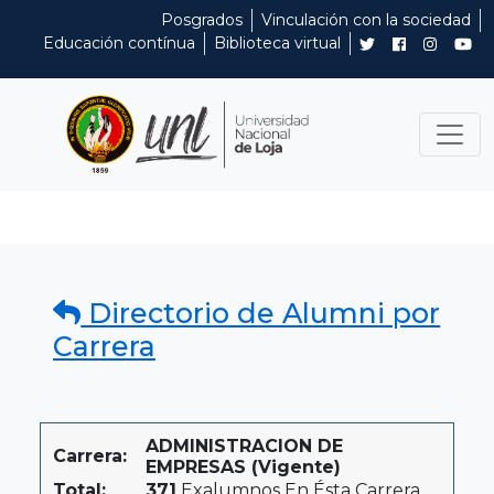
Posgrados
Vinculación con la sociedad
Educación contínua
Biblioteca virtual
Directorio de Alumni por
Carrera
ADMINISTRACION DE
Carrera:
EMPRESAS (Vigente)
Total:
371
Exalumnos En Ésta Carrera