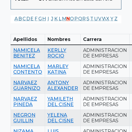
A
B
C
D
E
F
G
H
I
J
K
L
M
N
O
P
Q
R
S
T
U
V
W
X
Y
Z
Apellidos
Nombres
Carrera
NAMICELA
KERLLY
ADMINISTRACION
BENITEZ
ROCIO
DE EMPRESAS
NAMICELA
MARLEY
ADMINISTRACION
CONTENTO
KATINA
DE EMPRESAS
NARVAEZ
ANTONY
ADMINISTRACION
GUARNIZO
ALEXANDER
DE EMPRESAS
NARVAEZ
YAMILETH
ADMINISTRACION
PINEDA
DEL CISNE
DE EMPRESAS
NEGRON
YELENA
ADMINISTRACION
GUILLIN
DEL CISNE
DE EMPRESAS
NIZAMA
LUIS
ADMINISTRACION