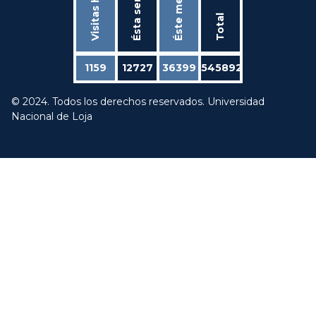
Ésta semana
Visitas hoy
Éste mes
Total
1159
12727
36399
545892
© 2024. Todos los derechos reservados. Universidad
Nacional de Loja