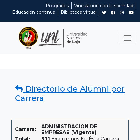
Posgrados
Vinculación con la sociedad
Educación contínua
Biblioteca virtual
Directorio de Alumni por
Carrera
ADMINISTRACION DE
Carrera:
EMPRESAS (Vigente)
Total:
371
Exalumnos En Ésta Carrera