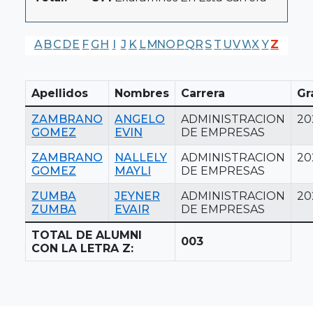
A
B
C
D
E
F
G
H
I
J
K
L
M
N
O
P
Q
R
S
T
U
V
W
X
Y
Z
Apellidos
Nombres
Carrera
Gr
ZAMBRANO
ANGELO
ADMINISTRACION
20
GOMEZ
EVIN
DE EMPRESAS
ZAMBRANO
NALLELY
ADMINISTRACION
20
GOMEZ
MAYLI
DE EMPRESAS
ZUMBA
JEYNER
ADMINISTRACION
20
ZUMBA
EVAIR
DE EMPRESAS
TOTAL DE ALUMNI
003
CON LA LETRA Z: