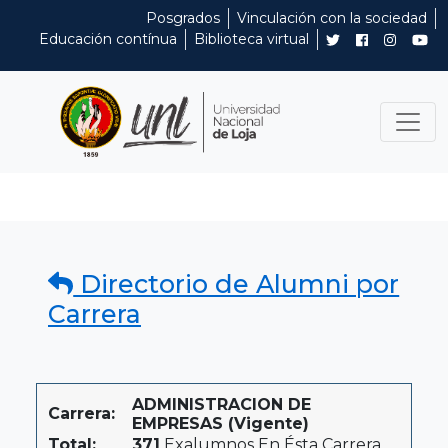
Posgrados
Vinculación con la sociedad
Educación contínua
Biblioteca virtual
Directorio de Alumni por
Carrera
ADMINISTRACION DE
Carrera:
EMPRESAS (Vigente)
Total:
371
Exalumnos En Ésta Carrera