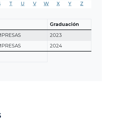
S
T
U
V
W
X
Y
Z
Graduación
MPRESAS
2023
MPRESAS
2024
s