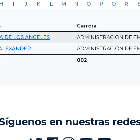
H
I
J
K
L
M
N
O
P
Q
R
s
Carrera
A DE LOS ANGELES
ADMINISTRACION DE E
 ALEXANDER
ADMINISTRACION DE E
:
002
Síguenos en nuestras rede