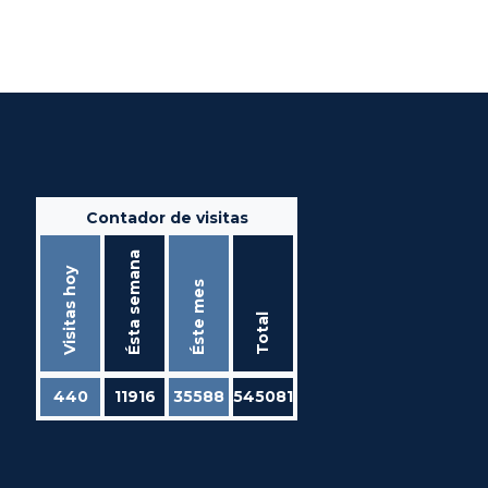
Contador de visitas
Ésta semana
Visitas hoy
Éste mes
Total
440
11916
35588
545081