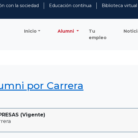
ón con la sociedad
Educación contínua
Biblioteca virtual
Inicio
Alumni
Tu
Notici
empleo
lumni por Carrera
RESAS (Vigente)
rera