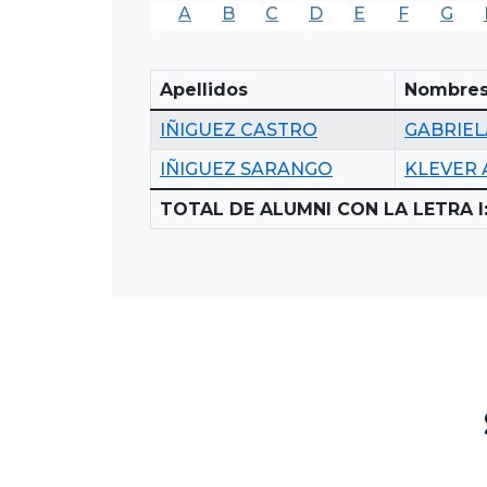
A
B
C
D
E
F
G
Apellidos
Nombre
IÑIGUEZ CASTRO
GABRIEL
IÑIGUEZ SARANGO
KLEVER
TOTAL DE ALUMNI CON LA LETRA I