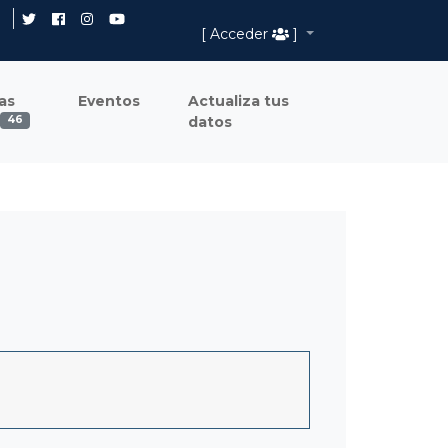
[ Acceder
]
as
Eventos
Actualiza tus
datos
46