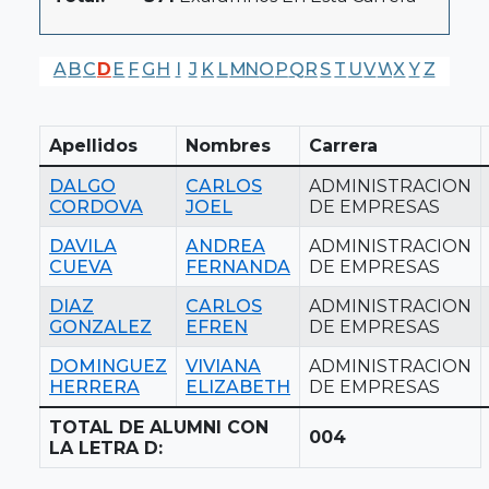
A
B
C
D
E
F
G
H
I
J
K
L
M
N
O
P
Q
R
S
T
U
V
W
X
Y
Z
Apellidos
Nombres
Carrera
DALGO
CARLOS
ADMINISTRACION
CORDOVA
JOEL
DE EMPRESAS
DAVILA
ANDREA
ADMINISTRACION
CUEVA
FERNANDA
DE EMPRESAS
DIAZ
CARLOS
ADMINISTRACION
GONZALEZ
EFREN
DE EMPRESAS
DOMINGUEZ
VIVIANA
ADMINISTRACION
HERRERA
ELIZABETH
DE EMPRESAS
TOTAL DE ALUMNI CON
004
LA LETRA D: