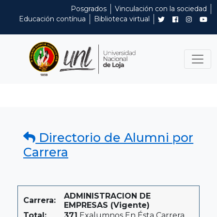
Posgrados
Vinculación con la sociedad
Educación contínua
Biblioteca virtual
Directorio de Alumni por
Carrera
ADMINISTRACION DE
Carrera:
EMPRESAS (Vigente)
Total:
371
Exalumnos En Ésta Carrera