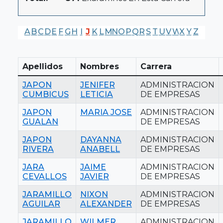
A
B
C
D
E
F
G
H
I
J
K
L
M
N
O
P
Q
R
S
T
U
V
W
X
Y
Z
Apellidos
Nombres
Carrera
JAPON
JENIFER
ADMINISTRACION
CUMBICUS
LETICIA
DE EMPRESAS
JAPON
MARIA JOSE
ADMINISTRACION
GUALAN
DE EMPRESAS
JAPON
DAYANNA
ADMINISTRACION
RIVERA
ANABELL
DE EMPRESAS
JARA
JAIME
ADMINISTRACION
CEVALLOS
JAVIER
DE EMPRESAS
JARAMILLO
NIXON
ADMINISTRACION
AGUILAR
ALEXANDER
DE EMPRESAS
JARAMILLO
WILMER
ADMINISTRACION