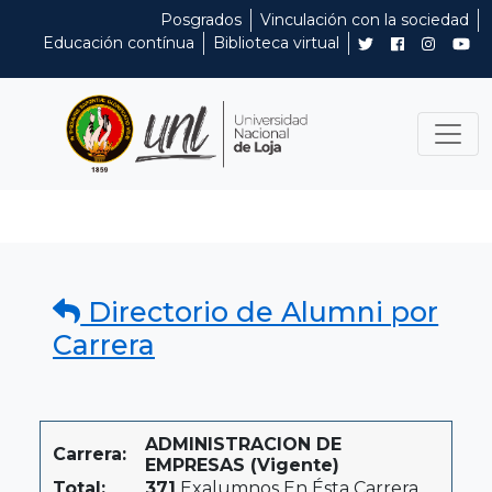
Posgrados
Vinculación con la sociedad
Educación contínua
Biblioteca virtual
Directorio de Alumni por
Carrera
ADMINISTRACION DE
Carrera:
EMPRESAS (Vigente)
Total:
371
Exalumnos En Ésta Carrera