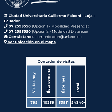
Ciudad Universitaria Guillermo Falconí - Loja -
Ecuador
07 2593550
(Opción 1 - Modalidad Presencial)
07 2593550
(Opción 2 - Modalidad Distancia)
Contáctanos:
comunicacion@unl.edu.ec
Ver ubicación en el mapa
Contador de visitas
Ésta semana
Visitas hoy
Éste mes
Total
795
10239
33911
543404