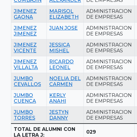
CUMBAJIN
ALEXANDER
DE EMPRESAS
JIMENEZ
MARISOL
ADMINISTRACION
GAONA
ELIZABETH
DE EMPRESAS
JIMENEZ
JUAN JOSE
ADMINISTRACION
JIMENEZ
DE EMPRESAS
JIMENEZ
JESSICA
ADMINISTRACION
VICENTE
MISHEL
DE EMPRESAS
JIMENEZ
RICARDO
ADMINISTRACION
VILLALTA
LEONEL
DE EMPRESAS
JUMBO
NOELIA DEL
ADMINISTRACION
CEVALLOS
CARMEN
DE EMPRESAS
JUMBO
KERLY
ADMINISTRACION
CUENCA
ANAHI
DE EMPRESAS
JUMBO
JESTYN
ADMINISTRACION
TORRES
DANNY
DE EMPRESAS
TOTAL DE ALUMNI CON
029
LA LETRA J: