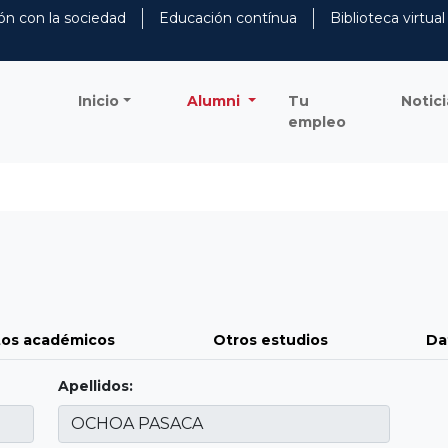
ón con la sociedad
Educación contínua
Biblioteca virtual
Inicio
Alumni
Tu
Notici
empleo
os académicos
Otros estudios
Da
Apellidos: