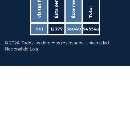
Ésta semana
Visitas hoy
Éste mes
Total
901
12377
36049
545542
© 2024. Todos los derechos reservados. Universidad
Nacional de Loja