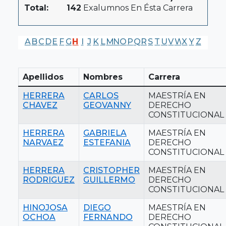
Total:
142
Exalumnos En Ésta Carrera
A
B
C
D
E
F
G
H
I
J
K
L
M
N
O
P
Q
R
S
T
U
V
W
X
Y
Z
Apellidos
Nombres
Carrera
HERRERA
CARLOS
MAESTRÍA EN
CHAVEZ
GEOVANNY
DERECHO
CONSTITUCIONAL
HERRERA
GABRIELA
MAESTRÍA EN
NARVAEZ
ESTEFANIA
DERECHO
CONSTITUCIONAL
HERRERA
CRISTOPHER
MAESTRÍA EN
RODRIGUEZ
GUILLERMO
DERECHO
CONSTITUCIONAL
HINOJOSA
DIEGO
MAESTRÍA EN
OCHOA
FERNANDO
DERECHO