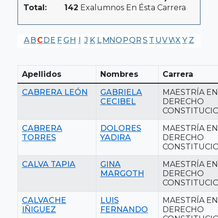
Total:
142
Exalumnos En Ésta Carrera
A
B
C
D
E
F
G
H
I
J
K
L
M
N
O
P
Q
R
S
T
U
V
W
X
Y
Z
Apellidos
Nombres
Carrera
CABRERA LEÓN
GABRIELA
MAESTRÍA EN
CECIBEL
DERECHO
CONSTITUCI
CABRERA
DOLORES
MAESTRÍA EN
TORRES
YADIRA
DERECHO
CONSTITUCI
CALVA TAPIA
GINA
MAESTRÍA EN
MARGOTH
DERECHO
CONSTITUCI
CALVACHE
LUIS
MAESTRÍA EN
IÑIGUEZ
FERNANDO
DERECHO