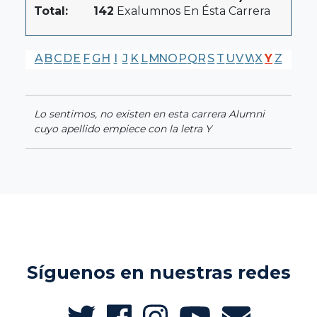
Total:
142
Exalumnos En Ésta Carrera
A
B
C
D
E
F
G
H
I
J
K
L
M
N
O
P
Q
R
S
T
U
V
W
X
Y
Z
Lo sentimos, no existen en esta carrera Alumni
cuyo apellido empiece con la letra Y
Síguenos en nuestras redes