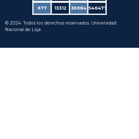
677
13312
36984
546477
© 2024. Todos los derechos reservados. Universidad
Nacional de Loja