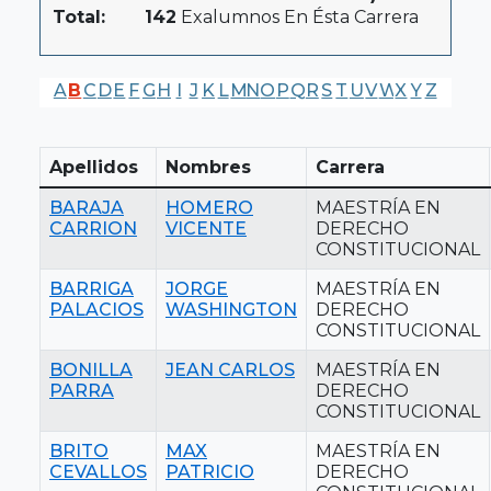
Total:
142
Exalumnos En Ésta Carrera
A
B
C
D
E
F
G
H
I
J
K
L
M
N
O
P
Q
R
S
T
U
V
W
X
Y
Z
Apellidos
Nombres
Carrera
BARAJA
HOMERO
MAESTRÍA EN
CARRION
VICENTE
DERECHO
CONSTITUCIONAL
BARRIGA
JORGE
MAESTRÍA EN
PALACIOS
WASHINGTON
DERECHO
CONSTITUCIONAL
BONILLA
JEAN CARLOS
MAESTRÍA EN
PARRA
DERECHO
CONSTITUCIONAL
BRITO
MAX
MAESTRÍA EN
CEVALLOS
PATRICIO
DERECHO