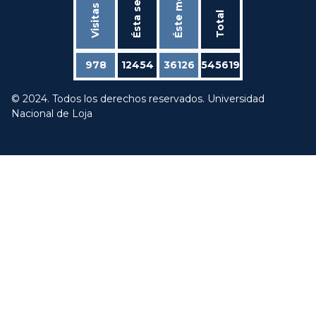
Ésta semana
Visitas hoy
Éste mes
Total
978
12454
36126
545619
© 2024. Todos los derechos reservados. Universidad
Nacional de Loja