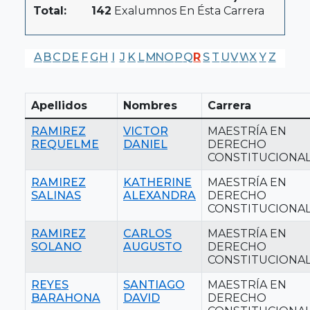
Total:
142
Exalumnos En Ésta Carrera
A
B
C
D
E
F
G
H
I
J
K
L
M
N
O
P
Q
R
S
T
U
V
W
X
Y
Z
Apellidos
Nombres
Carrera
RAMIREZ
VICTOR
MAESTRÍA EN
REQUELME
DANIEL
DERECHO
CONSTITUCIONA
RAMIREZ
KATHERINE
MAESTRÍA EN
SALINAS
ALEXANDRA
DERECHO
CONSTITUCIONA
RAMIREZ
CARLOS
MAESTRÍA EN
SOLANO
AUGUSTO
DERECHO
CONSTITUCIONA
REYES
SANTIAGO
MAESTRÍA EN
BARAHONA
DAVID
DERECHO