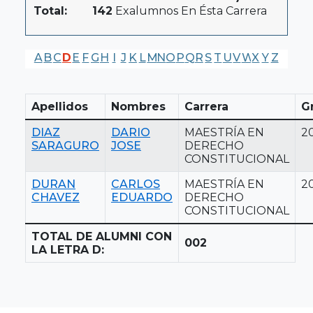
Total:
142
Exalumnos En Ésta Carrera
A
B
C
D
E
F
G
H
I
J
K
L
M
N
O
P
Q
R
S
T
U
V
W
X
Y
Z
Apellidos
Nombres
Carrera
G
DIAZ
DARIO
MAESTRÍA EN
2
SARAGURO
JOSE
DERECHO
CONSTITUCIONAL
DURAN
CARLOS
MAESTRÍA EN
2
CHAVEZ
EDUARDO
DERECHO
CONSTITUCIONAL
TOTAL DE ALUMNI CON
002
LA LETRA D: