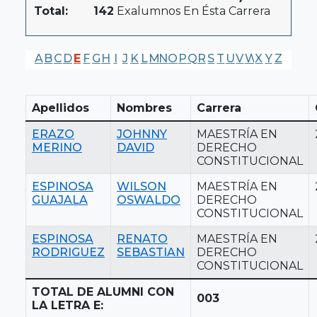
Total:
142
Exalumnos En Ésta Carrera
A
B
C
D
E
F
G
H
I
J
K
L
M
N
O
P
Q
R
S
T
U
V
W
X
Y
Z
Apellidos
Nombres
Carrera
ERAZO
JOHNNY
MAESTRÍA EN
MERINO
DAVID
DERECHO
CONSTITUCIONAL
ESPINOSA
WILSON
MAESTRÍA EN
GUAJALA
OSWALDO
DERECHO
CONSTITUCIONAL
ESPINOSA
RENATO
MAESTRÍA EN
RODRIGUEZ
SEBASTIAN
DERECHO
CONSTITUCIONAL
TOTAL DE ALUMNI CON
003
LA LETRA E: