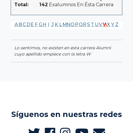
Total:
142
Exalumnos En Ésta Carrera
A
B
C
D
E
F
G
H
I
J
K
L
M
N
O
P
Q
R
S
T
U
V
W
X
Y
Z
Lo sentimos, no existen en esta carrera Alumni
cuyo apellido empiece con la letra W
Síguenos en nuestras redes