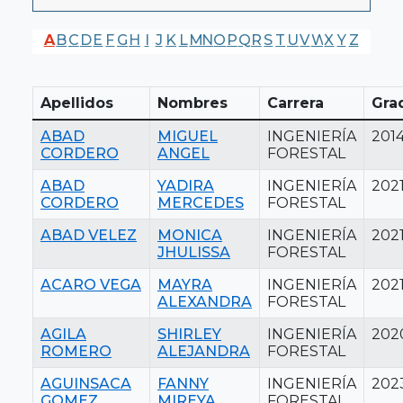
A
B
C
D
E
F
G
H
I
J
K
L
M
N
O
P
Q
R
S
T
U
V
W
X
Y
Z
Apellidos
Nombres
Carrera
Gra
ABAD
MIGUEL
INGENIERÍA
201
CORDERO
ANGEL
FORESTAL
ABAD
YADIRA
INGENIERÍA
202
CORDERO
MERCEDES
FORESTAL
ABAD VELEZ
MONICA
INGENIERÍA
202
JHULISSA
FORESTAL
ACARO VEGA
MAYRA
INGENIERÍA
202
ALEXANDRA
FORESTAL
AGILA
SHIRLEY
INGENIERÍA
202
ROMERO
ALEJANDRA
FORESTAL
AGUINSACA
FANNY
INGENIERÍA
202
GOMEZ
MIREYA
FORESTAL