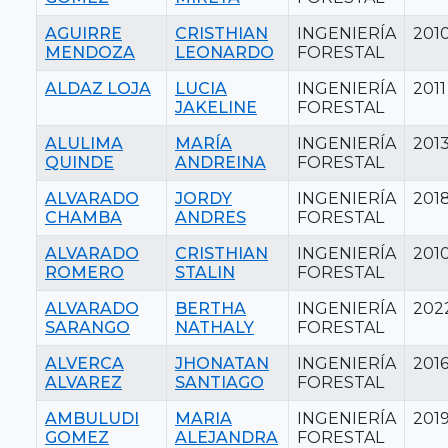
AGUIRRE
CRISTHIAN
INGENIERÍA
201
MENDOZA
LEONARDO
FORESTAL
ALDAZ LOJA
LUCIA
INGENIERÍA
2011
JAKELINE
FORESTAL
ALULIMA
MARÍA
INGENIERÍA
201
QUINDE
ANDREINA
FORESTAL
ALVARADO
JORDY
INGENIERÍA
201
CHAMBA
ANDRES
FORESTAL
ALVARADO
CRISTHIAN
INGENIERÍA
201
ROMERO
STALIN
FORESTAL
ALVARADO
BERTHA
INGENIERÍA
202
SARANGO
NATHALY
FORESTAL
ALVERCA
JHONATAN
INGENIERÍA
201
ALVAREZ
SANTIAGO
FORESTAL
AMBULUDI
MARIA
INGENIERÍA
201
GOMEZ
ALEJANDRA
FORESTAL