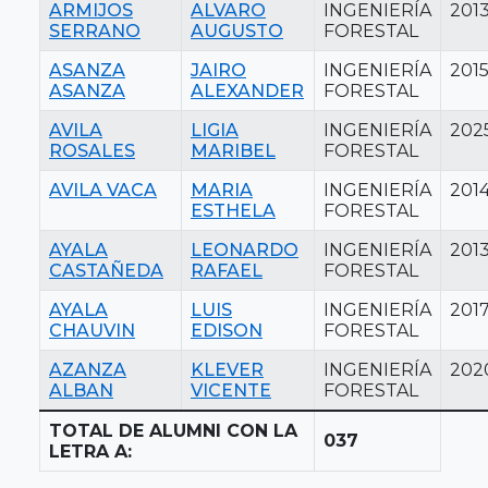
ARMIJOS
ALVARO
INGENIERÍA
201
SERRANO
AUGUSTO
FORESTAL
ASANZA
JAIRO
INGENIERÍA
201
ASANZA
ALEXANDER
FORESTAL
AVILA
LIGIA
INGENIERÍA
202
ROSALES
MARIBEL
FORESTAL
AVILA VACA
MARIA
INGENIERÍA
201
ESTHELA
FORESTAL
AYALA
LEONARDO
INGENIERÍA
201
CASTAÑEDA
RAFAEL
FORESTAL
AYALA
LUIS
INGENIERÍA
201
CHAUVIN
EDISON
FORESTAL
AZANZA
KLEVER
INGENIERÍA
202
ALBAN
VICENTE
FORESTAL
TOTAL DE ALUMNI CON LA
037
LETRA A: