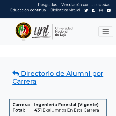
Posgrados
Vinculación con la sociedad
Educación contínua
Biblioteca virtual
Directorio de Alumni por
Carrera
Carrera:
Ingeniería Forestal (Vigente)
Total:
431
Exalumnos En Ésta Carrera