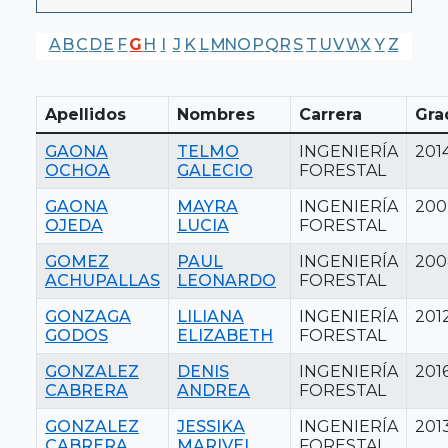
A
B
C
D
E
F
G
H
I
J
K
L
M
N
O
P
Q
R
S
T
U
V
W
X
Y
Z
Apellidos
Nombres
Carrera
Gra
GAONA
TELMO
INGENIERÍA
201
OCHOA
GALECIO
FORESTAL
GAONA
MAYRA
INGENIERÍA
200
OJEDA
LUCIA
FORESTAL
GOMEZ
PAUL
INGENIERÍA
200
ACHUPALLAS
LEONARDO
FORESTAL
GONZAGA
LILIANA
INGENIERÍA
201
GODOS
ELIZABETH
FORESTAL
GONZALEZ
DENIS
INGENIERÍA
201
CABRERA
ANDREA
FORESTAL
GONZALEZ
JESSIKA
INGENIERÍA
201
CABRERA
MARIVEL
FORESTAL