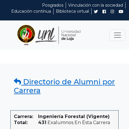
Posgrados
Vinculación con la sociedad
Educación contínua
Biblioteca virtual
Directorio de Alumni por
Carrera
Carrera:
Ingeniería Forestal (Vigente)
Total:
431
Exalumnos En Ésta Carrera