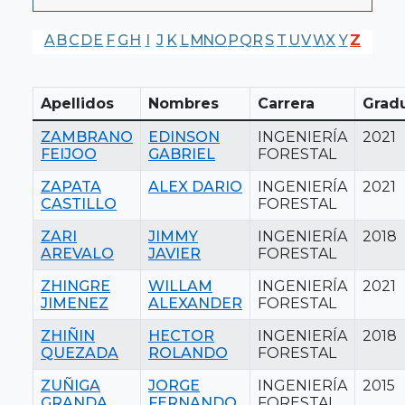
A
B
C
D
E
F
G
H
I
J
K
L
M
N
O
P
Q
R
S
T
U
V
W
X
Y
Z
Apellidos
Nombres
Carrera
Grad
ZAMBRANO
EDINSON
INGENIERÍA
2021
FEIJOO
GABRIEL
FORESTAL
ZAPATA
ALEX DARIO
INGENIERÍA
2021
CASTILLO
FORESTAL
ZARI
JIMMY
INGENIERÍA
2018
AREVALO
JAVIER
FORESTAL
ZHINGRE
WILLAM
INGENIERÍA
2021
JIMENEZ
ALEXANDER
FORESTAL
ZHIÑIN
HECTOR
INGENIERÍA
2018
QUEZADA
ROLANDO
FORESTAL
ZUÑIGA
JORGE
INGENIERÍA
2015
GRANDA
FERNANDO
FORESTAL