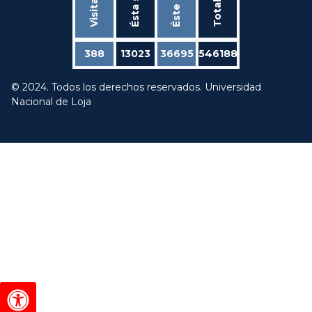
Éste mes
Total
388
13023
36695
546188
© 2024. Todos los derechos reservados. Universidad
Nacional de Loja