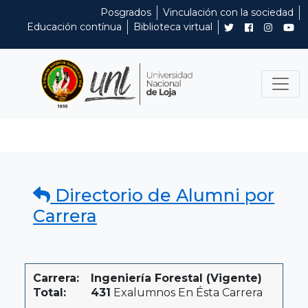
Posgrados
Vinculación con la sociedad
Educación contínua
Biblioteca virtual
Directorio de Alumni por
Carrera
Carrera:
Ingeniería Forestal (Vigente)
Total:
431
Exalumnos En Ésta Carrera