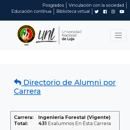
Posgrados
Vinculación con la sociedad
Educación contínua
Biblioteca virtual
Directorio de Alumni por
Carrera
Carrera:
Ingeniería Forestal (Vigente)
Total:
431
Exalumnos En Ésta Carrera