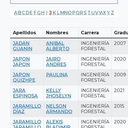
A
B
C
D
E
F
G
H
I
J
K
L
M
N
O
P
Q
R
S
T
U
V
W
X
Y
Z
Apellidos
Nombres
Carrera
Grad
JADAN
ANIBAL
INGENIERÍA
2007
GUANIN
ALBERTO
FORESTAL
JAPON
JAIRO
INGENIERÍA
2020
JAPON
ANDRES
FORESTAL
JAPON
PAULINA
INGENIERÍA
2009
QUIZHPE
FORESTAL
JARA
KELLY
INGENIERÍA
2021
ESPINOSA
JHOSELYN
FORESTAL
JARAMILLO
NELSON
INGENIERÍA
2015
DÍAZ
ARMANDO
FORESTAL
JARAMILLO
ALEXIS
INGENIERÍA
2020
JARAMILLO
BLADIMIR
FORESTAL