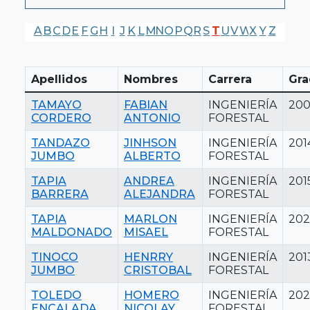
A
B
C
D
E
F
G
H
I
J
K
L
M
N
O
P
Q
R
S
T
U
V
W
X
Y
Z
Apellidos
Nombres
Carrera
Gra
TAMAYO
FABIAN
INGENIERÍA
20
CORDERO
ANTONIO
FORESTAL
TANDAZO
JINHSON
INGENIERÍA
201
JUMBO
ALBERTO
FORESTAL
TAPIA
ANDREA
INGENIERÍA
201
BARRERA
ALEJANDRA
FORESTAL
TAPIA
MARLON
INGENIERÍA
202
MALDONADO
MISAEL
FORESTAL
TINOCO
HENRRY
INGENIERÍA
201
JUMBO
CRISTOBAL
FORESTAL
TOLEDO
HOMERO
INGENIERÍA
202
ENCALADA
NICOLAY
FORESTAL