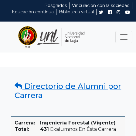
Posgrados
Vinculación con la sociedad
Educación contínua
Biblioteca virtual
Directorio de Alumni por
Carrera
Carrera:
Ingeniería Forestal (Vigente)
Total:
431
Exalumnos En Ésta Carrera