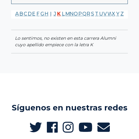
A
B
C
D
E
F
G
H
I
J
K
L
M
N
O
P
Q
R
S
T
U
V
W
X
Y
Z
Lo sentimos, no existen en esta carrera Alumni
cuyo apellido empiece con la letra K
Síguenos en nuestras redes