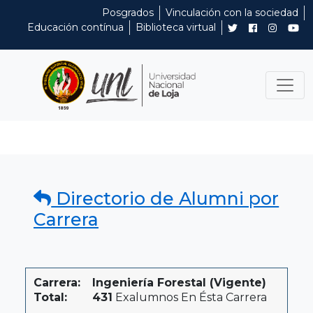
Posgrados
Vinculación con la sociedad
Educación contínua
Biblioteca virtual
Directorio de Alumni por
Carrera
Carrera:
Ingeniería Forestal (Vigente)
Total:
431
Exalumnos En Ésta Carrera