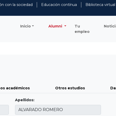
ón con la sociedad
Educación contínua
Biblioteca virtual
Inicio
Alumni
Tu
Notici
empleo
os académicos
Otros estudios
Da
Apellidos: