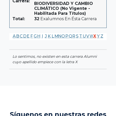
Carrera:
BIODIVERSIDAD Y CAMBIO
CLIMÁTICO (No Vigente -
Habilitada Para Títulos)
Total:
32
Exalumnos En Ésta Carrera
A
B
C
D
E
F
G
H
I
J
K
L
M
N
O
P
Q
R
S
T
U
V
W
X
Y
Z
Lo sentimos, no existen en esta carrera Alumni
cuyo apellido empiece con la letra X
Síguenos en nuestras redes