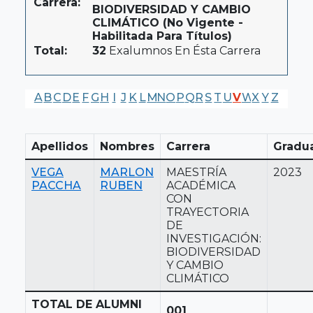
Carrera:
BIODIVERSIDAD Y CAMBIO
CLIMÁTICO (No Vigente -
Habilitada Para Títulos)
Total:
32
Exalumnos En Ésta Carrera
A
B
C
D
E
F
G
H
I
J
K
L
M
N
O
P
Q
R
S
T
U
V
W
X
Y
Z
Apellidos
Nombres
Carrera
Gradu
VEGA
MARLON
MAESTRÍA
2023
PACCHA
RUBEN
ACADÉMICA
CON
TRAYECTORIA
DE
INVESTIGACIÓN:
BIODIVERSIDAD
Y CAMBIO
CLIMÁTICO
TOTAL DE ALUMNI
001