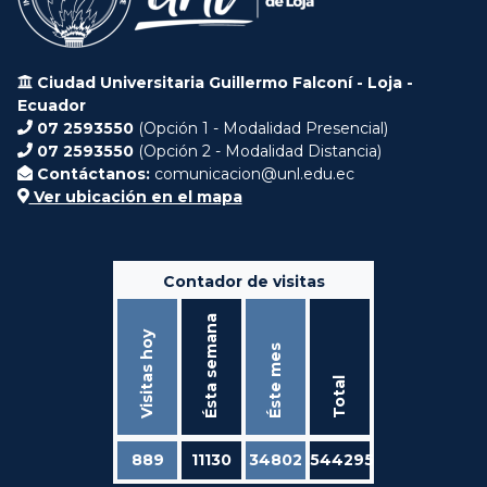
Ciudad Universitaria Guillermo Falconí - Loja -
Ecuador
07 2593550
(Opción 1 - Modalidad Presencial)
07 2593550
(Opción 2 - Modalidad Distancia)
Contáctanos:
comunicacion@unl.edu.ec
Ver ubicación en el mapa
Contador de visitas
Ésta semana
Visitas hoy
Éste mes
Total
889
11130
34802
544295