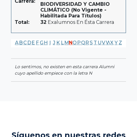
Carrera:
BIODIVERSIDAD Y CAMBIO
CLIMÁTICO (No Vigente -
Habilitada Para Títulos)
Total:
32
Exalumnos En Ésta Carrera
A
B
C
D
E
F
G
H
I
J
K
L
M
N
O
P
Q
R
S
T
U
V
W
X
Y
Z
Lo sentimos, no existen en esta carrera Alumni
cuyo apellido empiece con la letra N
Síguenos en nuestras redes