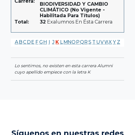
Carrera:
BIODIVERSIDAD Y CAMBIO
CLIMÁTICO (No Vigente -
Habilitada Para Títulos)
Total:
32
Exalumnos En Ésta Carrera
A
B
C
D
E
F
G
H
I
J
K
L
M
N
O
P
Q
R
S
T
U
V
W
X
Y
Z
Lo sentimos, no existen en esta carrera Alumni
cuyo apellido empiece con la letra K
Síguenos en nuestras redes