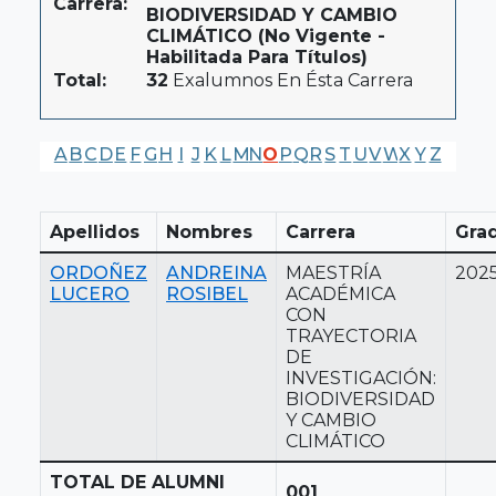
Carrera:
BIODIVERSIDAD Y CAMBIO
CLIMÁTICO (No Vigente -
Habilitada Para Títulos)
Total:
32
Exalumnos En Ésta Carrera
A
B
C
D
E
F
G
H
I
J
K
L
M
N
O
P
Q
R
S
T
U
V
W
X
Y
Z
Apellidos
Nombres
Carrera
Gra
ORDOÑEZ
ANDREINA
MAESTRÍA
202
LUCERO
ROSIBEL
ACADÉMICA
CON
TRAYECTORIA
DE
INVESTIGACIÓN:
BIODIVERSIDAD
Y CAMBIO
CLIMÁTICO
TOTAL DE ALUMNI
001