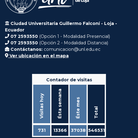
Ciudad Universitaria Guillermo Falconí - Loja -
Ecuador
07 2593550
(Opción 1 - Modalidad Presencial)
07 2593550
(Opción 2 - Modalidad Distancia)
Contáctanos:
comunicacion@unl.edu.ec
Ver ubicación en el mapa
Contador de visitas
Ésta semana
Visitas hoy
Éste mes
Total
731
13366
37038
546531