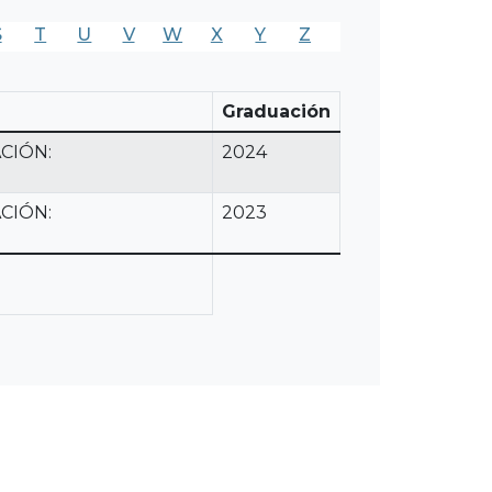
S
T
U
V
W
X
Y
Z
Graduación
CIÓN:
2024
CIÓN:
2023