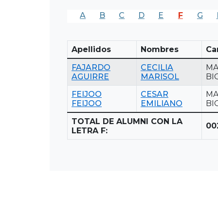
A
B
C
D
E
F
G
Apellidos
Nombres
Ca
FAJARDO
CECILIA
MA
AGUIRRE
MARISOL
BI
FEIJOO
CESAR
MA
FEIJOO
EMILIANO
BI
TOTAL DE ALUMNI CON LA
00
LETRA F: