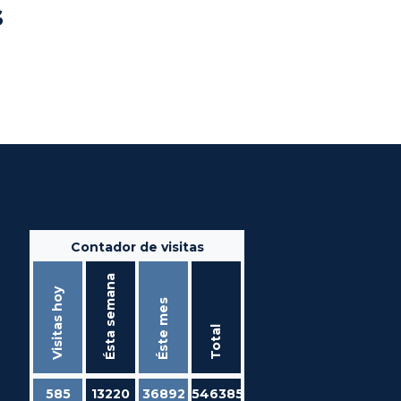
s
Contador de visitas
Ésta semana
Visitas hoy
Éste mes
Total
585
13220
36892
546385