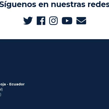
Síguenos en nuestras rede
Loja - Ecuador
l)
)