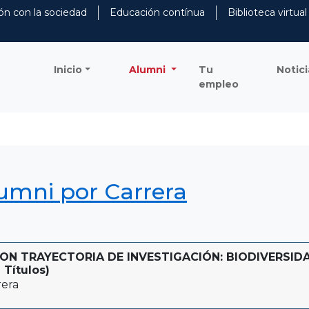
ón con la sociedad
Educación contínua
Biblioteca virtual
Inicio
Alumni
Tu
Notici
empleo
lumni por Carrera
N TRAYECTORIA DE INVESTIGACIÓN: BIODIVERSIDA
 Títulos)
rera