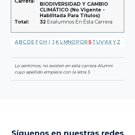
Carrera:
BIODIVERSIDAD Y CAMBIO
CLIMÁTICO (No Vigente -
Habilitada Para Títulos)
Total:
32
Exalumnos En Ésta Carrera
A
B
C
D
E
F
G
H
I
J
K
L
M
N
O
P
Q
R
S
T
U
V
W
X
Y
Z
Lo sentimos, no existen en esta carrera Alumni
cuyo apellido empiece con la letra S
Síguenos en nuestras redes