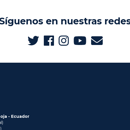
Síguenos en nuestras rede
Loja - Ecuador
l)
)