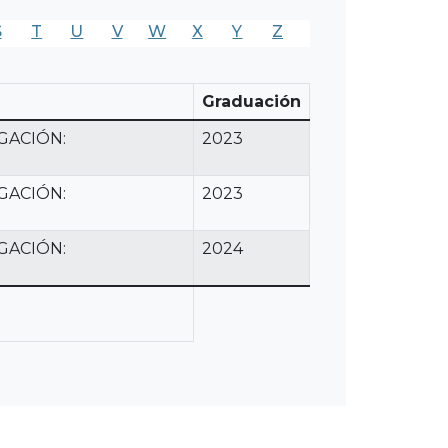
S
T
U
V
W
X
Y
Z
Graduación
GACIÓN:
2023
GACIÓN:
2023
GACIÓN:
2024