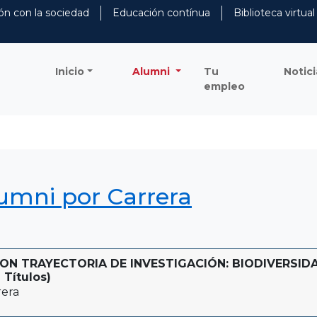
ón con la sociedad
Educación contínua
Biblioteca virtual
Inicio
Alumni
Tu
Notici
empleo
lumni por Carrera
N TRAYECTORIA DE INVESTIGACIÓN: BIODIVERSIDA
 Títulos)
rera