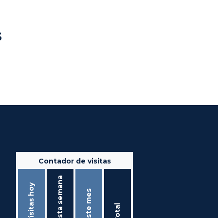
s
Contador de visitas
Ésta semana
Visitas hoy
Éste mes
Total