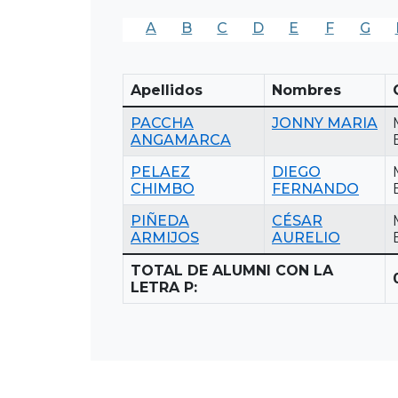
A
B
C
D
E
F
G
Apellidos
Nombres
PACCHA
JONNY MARIA
ANGAMARCA
PELAEZ
DIEGO
CHIMBO
FERNANDO
PIÑEDA
CÉSAR
ARMIJOS
AURELIO
TOTAL DE ALUMNI CON LA
LETRA P: