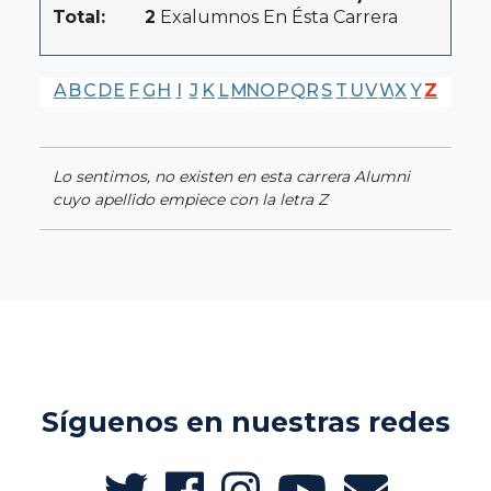
Total:
2
Exalumnos En Ésta Carrera
A
B
C
D
E
F
G
H
I
J
K
L
M
N
O
P
Q
R
S
T
U
V
W
X
Y
Z
Lo sentimos, no existen en esta carrera Alumni
cuyo apellido empiece con la letra Z
Síguenos en nuestras redes