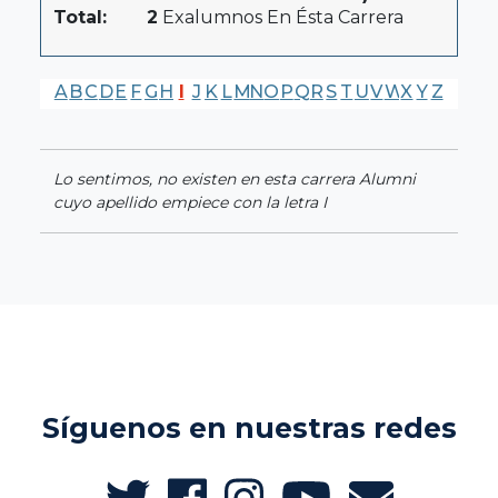
Total:
2
Exalumnos En Ésta Carrera
A
B
C
D
E
F
G
H
I
J
K
L
M
N
O
P
Q
R
S
T
U
V
W
X
Y
Z
Lo sentimos, no existen en esta carrera Alumni
cuyo apellido empiece con la letra I
Síguenos en nuestras redes