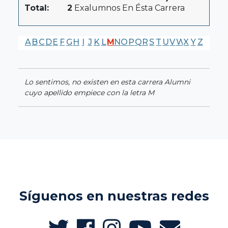
Total:
2
Exalumnos En Ésta Carrera
A
B
C
D
E
F
G
H
I
J
K
L
M
N
O
P
Q
R
S
T
U
V
W
X
Y
Z
Lo sentimos, no existen en esta carrera Alumni
cuyo apellido empiece con la letra M
Síguenos en nuestras redes