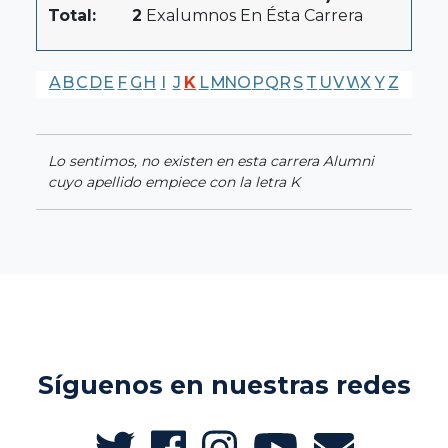
Total:
2
Exalumnos En Ésta Carrera
A
B
C
D
E
F
G
H
I
J
K
L
M
N
O
P
Q
R
S
T
U
V
W
X
Y
Z
Lo sentimos, no existen en esta carrera Alumni
cuyo apellido empiece con la letra K
Síguenos en nuestras redes