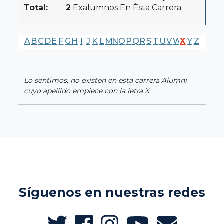
Total:
2
Exalumnos En Ésta Carrera
A
B
C
D
E
F
G
H
I
J
K
L
M
N
O
P
Q
R
S
T
U
V
W
X
Y
Z
Lo sentimos, no existen en esta carrera Alumni
cuyo apellido empiece con la letra X
Síguenos en nuestras redes